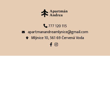
777 120 115

apartmanandreamlynice@gmail.com

Mlýnice 10, 561 69 Červená Voda


