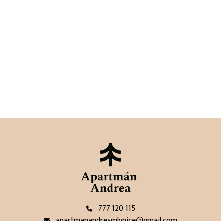

777 120 115

apartmanandreamlynice@gmail.com
